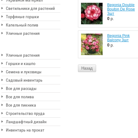
Укрывной материал
Begonia Double
Светильники для растений
Bouton De Rose
3шт
Торфяные горшки
0
р.
Капельный полив
Уличные растения
Begonia Pink
Balcony 3шт
0
р.
Уличные растения
Горшки и кашпо
Назад
Семена и луковицы
Садовый инвентарь
Все для рассады
Все для полива
Все для пикника
Строительство пруда
Ландшафтный дизайн
Инвентарь на прокат