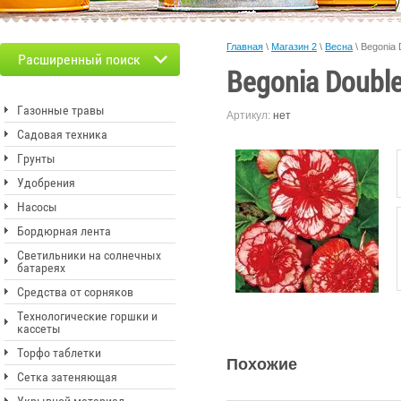
Главная
\
Магазин 2
\
Весна
\
Begonia 
Расширенный поиск
Begonia Doubl
Газонные травы
Артикул:
нет
Садовая техника
Грунты
Удобрения
Насосы
Бордюрная лента
Светильники на солнечных
батареях
Средства от сорняков
Технологические горшки и
кассеты
Торфо таблетки
Похожие
Сетка затеняющая