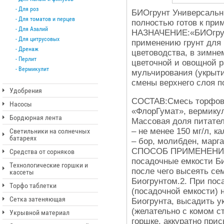
Для роз
БИОгрунт Универсальн
Для томатов и перцев
полностью готов к пр
Для Азалий
НАЗНАЧЕНИЕ:«БИОгрунт
Для цитрусовых
применению грунт для
Дренаж
цветоводства, в зимне
Перлит
цветочной и овощной р
Вермикулит
мульчирования (укрыти
смены верхнего слоя п
Удобрения
СОСТАВ:Смесь торфов 
Насосы
«ФлорГумат», вермикул
Бордюрная лента
Массовая доля питател
– не менее 150 мг/л, к
Светильники на солнечных
батареях
– бор, молибден, марга
СПОСОБ ПРИМЕНЕНИЯ:1
Средства от сорняков
посадочные емкости Би
Технологические горшки и
после чего высеять се
кассеты
Биогрунтом.2. При пос
Торфо таблетки
(посадочной емкости)
Сетка затеняющая
Биогрунта, высадить у
(желательно с комом с
Укрывной материал
горшке, аккуратно прис