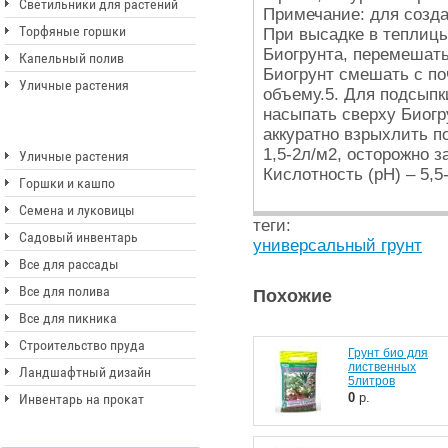
Светильники для растений
Примечание: для созда
Торфяные горшки
При высадке в теплицы,
Биогрунта, перемешать
Капельный полив
Биогрунт смешать с по
Уличные растения
объему.5. Для подсыпк
насыпать сверху Биогр
аккуратно взрыхлить по
1,5-2л/м2, осторожно з
Уличные растения
Кислотность (рН) – 5,5-
Горшки и кашпо
Семена и луковицы
теги:
Садовый инвентарь
универсальный грунт
Все для рассады
Все для полива
Похожие
Все для пикника
Строительство пруда
Грунт био для
лиственных
Ландшафтный дизайн
5литров
0
р.
Инвентарь на прокат