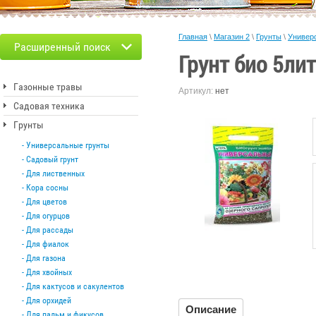
Главная
\
Магазин 2
\
Грунты
\
Универ
Расширенный поиск
Грунт био 5ли
Газонные травы
Артикул:
нет
Садовая техника
Грунты
Универсальные грунты
Садовый грунт
Для лиственных
Кора сосны
Для цветов
Для огурцов
Для рассады
Для фиалок
Для газона
Для хвойных
Для кактусов и сакулентов
Для орхидей
Описание
Для пальм и фикусов