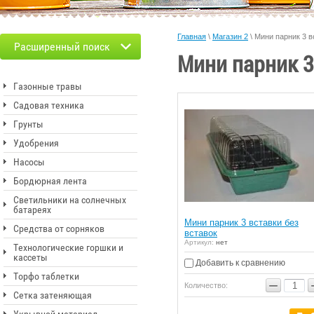
Главная
\
Магазин 2
\
Мини парник 3 в
Расширенный поиск
Мини парник 3
Газонные травы
Садовая техника
Грунты
Удобрения
Насосы
Бордюрная лента
Светильники на солнечных
батареях
Мини парник 3 вставки без
Средства от сорняков
вставок
Артикул:
нет
Технологические горшки и
кассеты
Добавить к сравнению
Торфо таблетки
−
Количество:
Сетка затеняющая